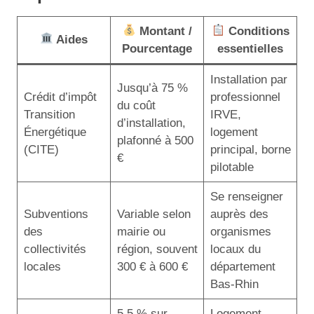
Montant /
Conditions
Aides
Pourcentage
essentielles
Installation par
Jusqu’à 75 %
Crédit d’impôt
professionnel
du coût
Transition
IRVE,
d’installation,
Énergétique
logement
plafonné à 500
(CITE)
principal, borne
€
pilotable
Se renseigner
Subventions
Variable selon
auprès des
des
mairie ou
organismes
collectivités
région, souvent
locaux du
locales
300 € à 600 €
département
Bas-Rhin
5,5 % sur
Logement