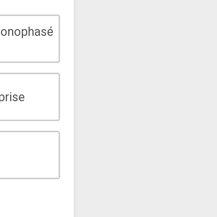
monophasé
prise