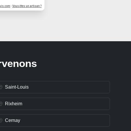
vis.com
-
Vous êtes un artisan ?
ervenons
Saint-Louis
Rixheim
Cernay