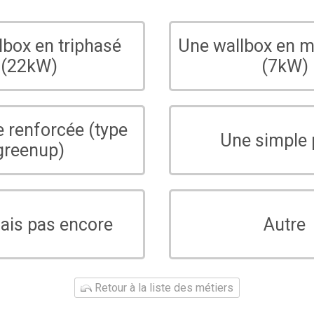
lbox en triphasé
Une wallbox en 
(22kW)
(7kW)
e renforcée (type
Une simple 
greenup)
sais pas encore
Autre
Retour à la liste des métiers