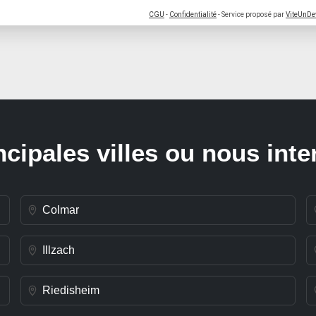
CGU
-
Confidentialité
- Service proposé par
ViteUnDe
ncipales villes ou nous int
Colmar
Illzach
Riedisheim