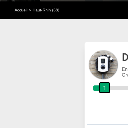
Accueil
Haut-Rhin (68)
D
En
Gr
1