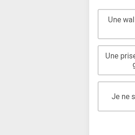
Une wal
Une pris
Je ne 