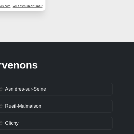
vis.com
-
Vous êtes un artisan ?
ervenons
Asnières-sur-Seine
Rueil-Malmaison
Clichy