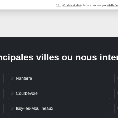
CGU
-
Confidentialité
- Service proposé par
ViteUnDe
ncipales villes ou nous int
Nanterre
Courbevoie
Issy-les-Moulineaux