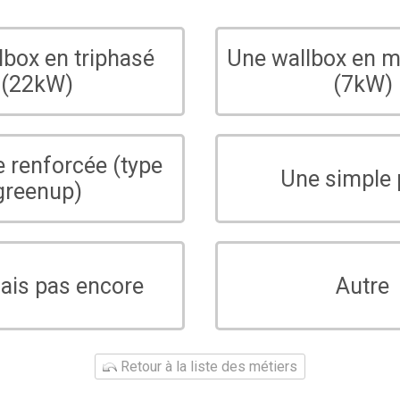
lbox en triphasé
Une wallbox en 
(22kW)
(7kW)
e renforcée (type
Une simple 
greenup)
sais pas encore
Autre
Retour à la liste des métiers