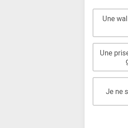
Une wal
Une pris
Je ne 