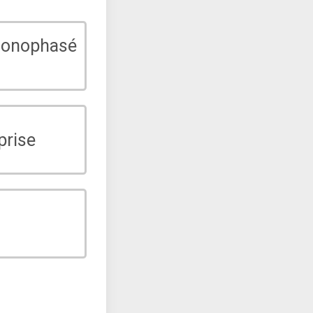
monophasé
prise