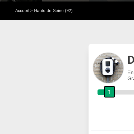
Accueil
Hauts-de-Seine (92)
D
En
Gr
1