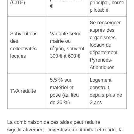
(CITE)
principal, borne
€
pilotable
Se renseigner
auprès des
Subventions
Variable selon
organismes
des
mairie ou
locaux du
collectivités
région, souvent
département
locales
300 € à 600 €
Pyrénées-
Atlantiques
5,5 % sur
Logement
matériel et
construit
TVA réduite
pose (au lieu
depuis plus de
de 20 %)
2 ans
La combinaison de ces aides peut réduire
significativement l’investissement initial et rendre la