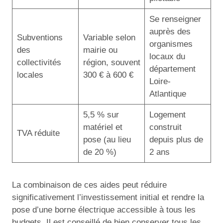
Se renseigner
auprès des
Subventions
Variable selon
organismes
des
mairie ou
locaux du
collectivités
région, souvent
département
locales
300 € à 600 €
Loire-
Atlantique
5,5 % sur
Logement
matériel et
construit
TVA réduite
pose (au lieu
depuis plus de
de 20 %)
2 ans
La combinaison de ces aides peut réduire
significativement l’investissement initial et rendre la
pose d’une borne électrique accessible à tous les
budgets. Il est conseillé de bien conserver tous les