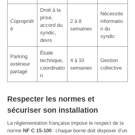
Droit à la
Nécessite
prise,
Copropriét
2 à 8
informatio
accord du
é
semaines
n du
syndic,
syndic
devis
Étude
Parking
technique,
4 à 10
Gestion
extérieur
coordinatio
semaines
collective
partagé
n
Respecter les normes et
sécuriser son installation
La réglementation française impose le respect de la
norme
NF C 15-100
: chaque borne doit disposer d’un