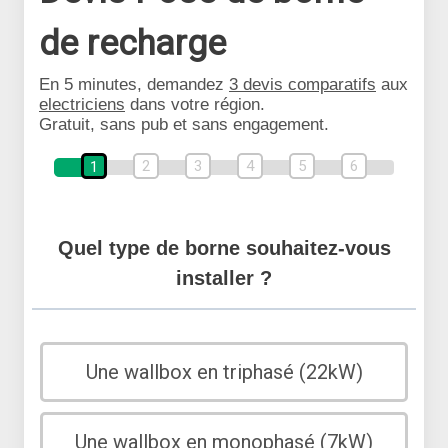
de recharge
En 5 minutes, demandez
3 devis comparatifs
aux
electriciens
dans votre région.
Gratuit, sans pub et sans engagement.
2
3
4
5
6
1
Quel type de borne souhaitez-vous
installer ?
Une wallbox en triphasé (22kW)
Une wallbox en monophasé (7kW)