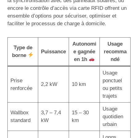
la synchronisation avec des panneaux solaires, ou
encore le contrôle d’accès via carte RFID offrent un
ensemble d’options pour sécuriser, optimiser et
faciliter le processus de charge à domicile.
Autonomi
Usage
Type de
Puissance
e gagnée
recomma
borne
en 1h
ndé
Usage
Prise
ponctuel
2,2 kW
10 km
renforcée
ou petits
trajets
Usage
Wallbox
3,7 – 7,4
15 – 30
quotidien
standard
kW
km
urbain
Longs