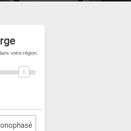
arge
ans votre région.
6
monophasé