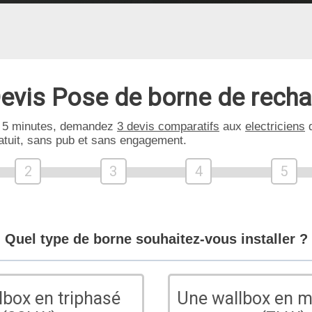
evis Pose de borne de rech
 5 minutes, demandez
3 devis comparatifs
aux
electriciens
d
atuit, sans pub et sans engagement.
2
3
4
5
Quel type de borne souhaitez-vous installer ?
lbox en triphasé
Une wallbox en 