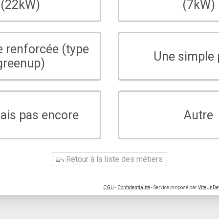
(22kW)
(7kW)
e renforcée (type
Une simple 
greenup)
sais pas encore
Autre
Retour à la liste des métiers
CGU
-
Confidentialité
- Service proposé par
ViteUnDe