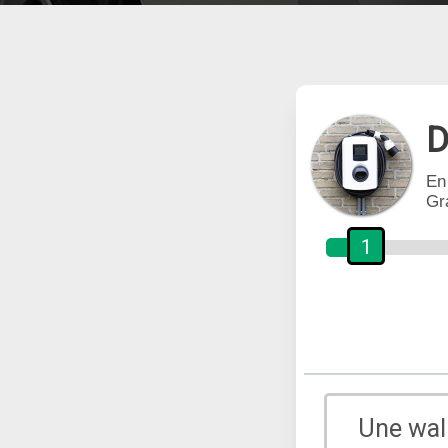
D
En
Gr
1
Une wal