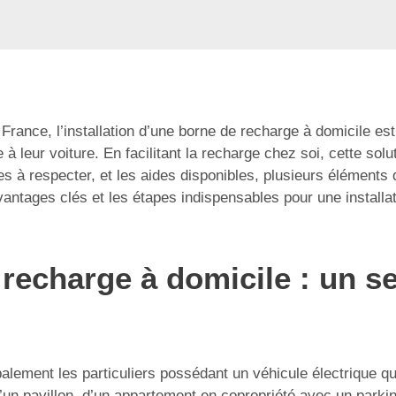
 France, l’installation d’une borne de recharge à domicile es
à leur voiture. En facilitant la recharge chez soi, cette sol
es à respecter, et les aides disponibles, plusieurs éléments
vantages clés et les étapes indispensables pour une installatio
 recharge à domicile : un s
ipalement les particuliers possédant un véhicule électrique q
 d’un pavillon, d’un appartement en copropriété avec un parki