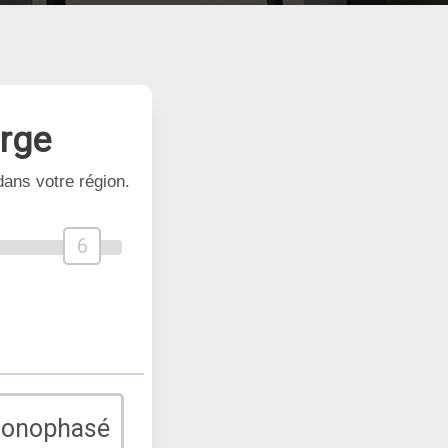
arge
ans votre région.
6
monophasé