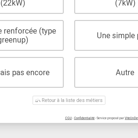
(22kW)
(7kW)
e renforcée (type
Une simple 
greenup)
sais pas encore
Autre
Retour à la liste des métiers
CGU
-
Confidentialité
- Service proposé par
ViteUnDe