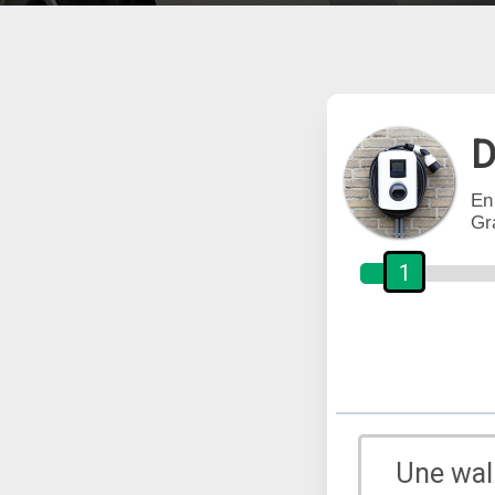
D
En
Gr
1
Une wal