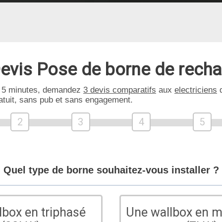
evis Pose de borne de rech
 5 minutes, demandez
3 devis comparatifs
aux
electriciens
d
atuit, sans pub et sans engagement.
2
3
4
5
Quel type de borne souhaitez-vous installer ?
lbox en triphasé
Une wallbox en 