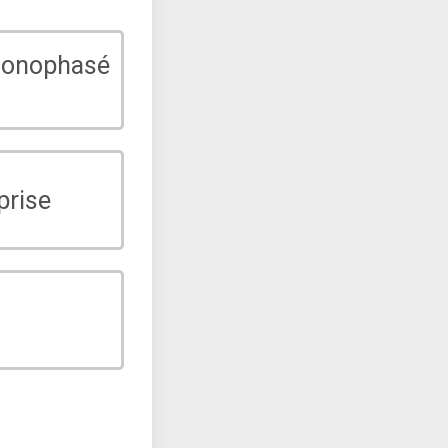
monophasé
prise