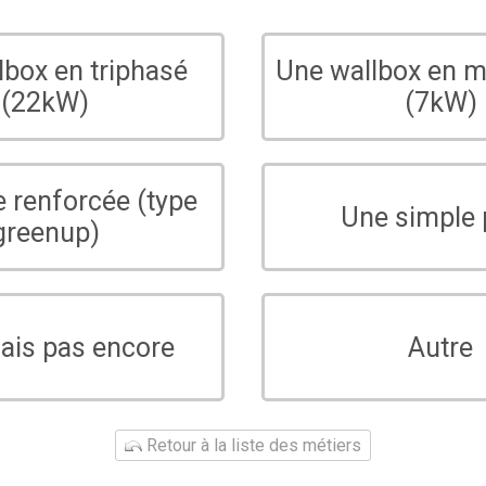
lbox en triphasé
Une wallbox en 
(22kW)
(7kW)
e renforcée (type
Une simple 
greenup)
sais pas encore
Autre
Retour à la liste des métiers