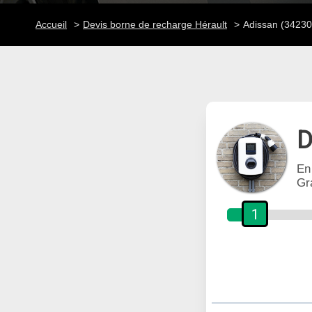
Accueil
Devis borne de recharge Hérault
Adissan (34230
D
En
Gr
1