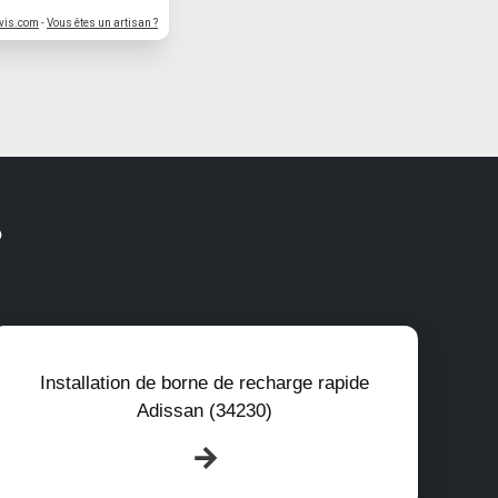
vis.com
-
Vous êtes un artisan ?
?
Installation de borne de recharge rapide
Adissan (34230)