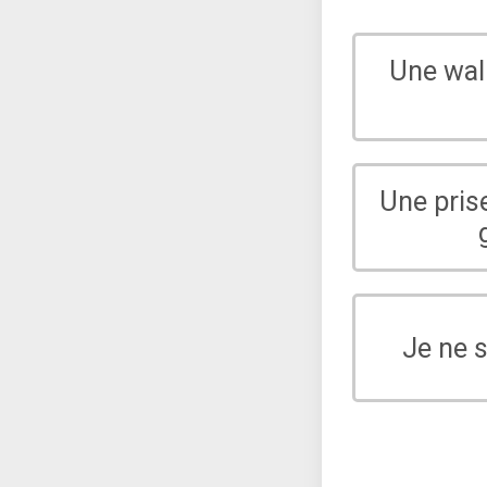
Une wal
Une pris
Je ne 