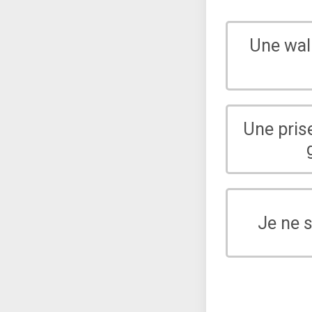
Une wal
Une pris
Je ne 