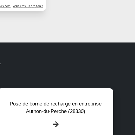
vis.com
-
Vous êtes un artisan ?
?
Pose de borne de recharge en entreprise
Authon-du-Perche (28330)