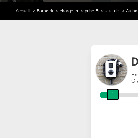
Accueil
Borne de recharge entreprise Eure-et-Loir
Autho
D
En
Gr
1