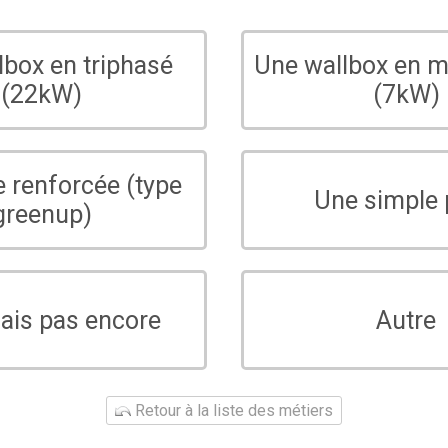
lbox en triphasé
Une wallbox en 
(22kW)
(7kW)
e renforcée (type
Une simple 
greenup)
sais pas encore
Autre
Retour à la liste des métiers