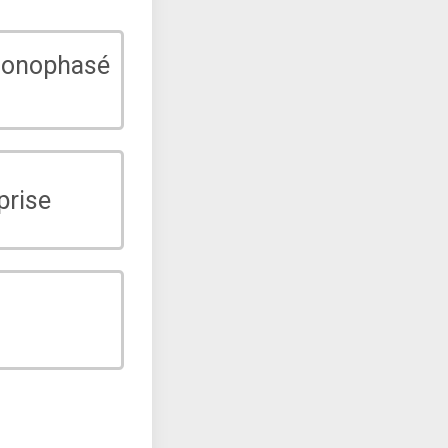
monophasé
prise