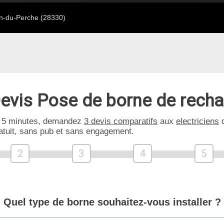
n-du-Perche (28330)
evis Pose de borne de rech
 5 minutes, demandez
3 devis comparatifs
aux
electriciens
d
atuit, sans pub et sans engagement.
2
3
4
5
Quel type de borne souhaitez-vous installer ?