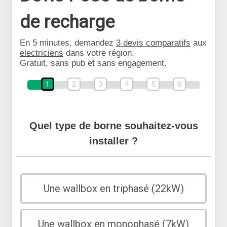
de recharge
En 5 minutes, demandez
3 devis comparatifs
aux
electriciens
dans votre région.
Gratuit, sans pub et sans engagement.
2
3
4
5
6
1
Quel type de borne souhaitez-vous
installer ?
Une wallbox en triphasé (22kW)
Une wallbox en monophasé (7kW)