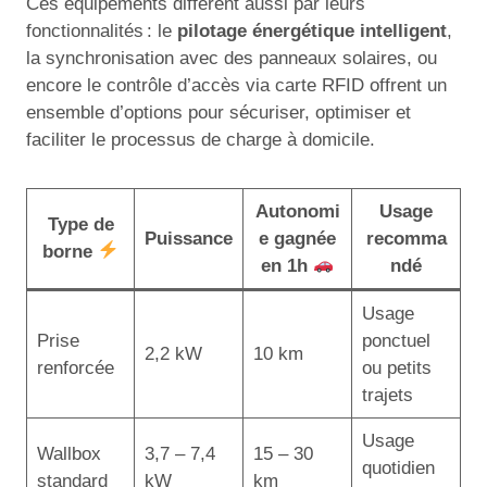
Ces équipements diffèrent aussi par leurs
fonctionnalités : le
pilotage énergétique intelligent
,
la synchronisation avec des panneaux solaires, ou
encore le contrôle d’accès via carte RFID offrent un
ensemble d’options pour sécuriser, optimiser et
faciliter le processus de charge à domicile.
Autonomi
Usage
Type de
Puissance
e gagnée
recomma
borne
en 1h
ndé
Usage
Prise
ponctuel
2,2 kW
10 km
renforcée
ou petits
trajets
Usage
Wallbox
3,7 – 7,4
15 – 30
quotidien
standard
kW
km