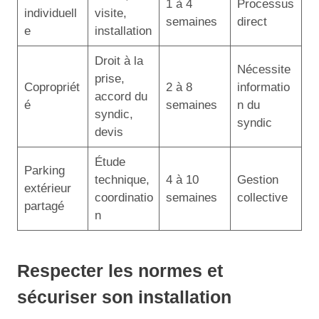
1 à 4
Processus
individuell
visite,
semaines
direct
e
installation
Droit à la
Nécessite
prise,
Copropriét
2 à 8
informatio
accord du
é
semaines
n du
syndic,
syndic
devis
Étude
Parking
technique,
4 à 10
Gestion
extérieur
coordinatio
semaines
collective
partagé
n
Respecter les normes et
sécuriser son installation