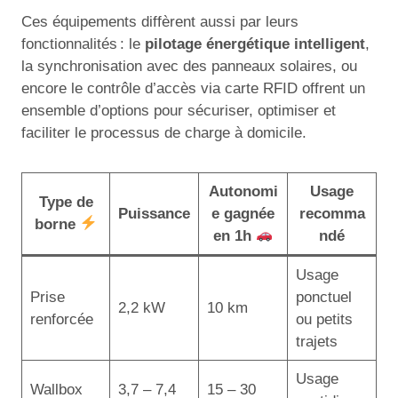
Ces équipements diffèrent aussi par leurs
fonctionnalités : le
pilotage énergétique intelligent
,
la synchronisation avec des panneaux solaires, ou
encore le contrôle d’accès via carte RFID offrent un
ensemble d’options pour sécuriser, optimiser et
faciliter le processus de charge à domicile.
Autonomi
Usage
Type de
Puissance
e gagnée
recomma
borne
en 1h
ndé
Usage
Prise
ponctuel
2,2 kW
10 km
renforcée
ou petits
trajets
Usage
Wallbox
3,7 – 7,4
15 – 30