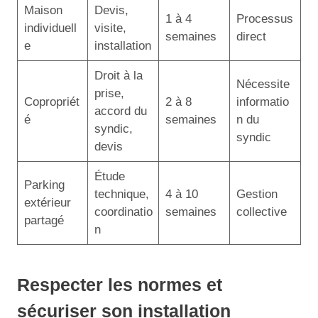
Maison
Devis,
1 à 4
Processus
individuell
visite,
semaines
direct
e
installation
Droit à la
Nécessite
prise,
Copropriét
2 à 8
informatio
accord du
é
semaines
n du
syndic,
syndic
devis
Étude
Parking
technique,
4 à 10
Gestion
extérieur
coordinatio
semaines
collective
partagé
n
Respecter les normes et
sécuriser son installation