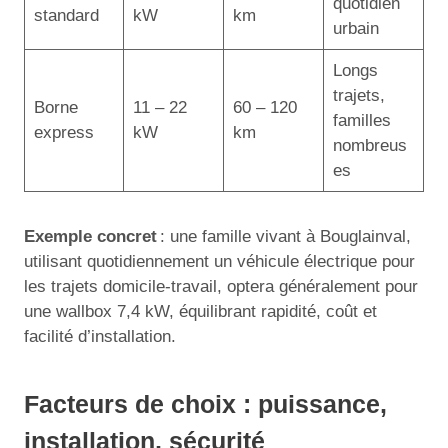
quotidien
standard
kW
km
urbain
Longs
trajets,
Borne
11 – 22
60 – 120
familles
express
kW
km
nombreus
es
Exemple concret
: une famille vivant à Bouglainval,
utilisant quotidiennement un véhicule électrique pour
les trajets domicile-travail, optera généralement pour
une wallbox 7,4 kW, équilibrant rapidité, coût et
facilité d’installation.
Facteurs de choix : puissance,
installation, sécurité