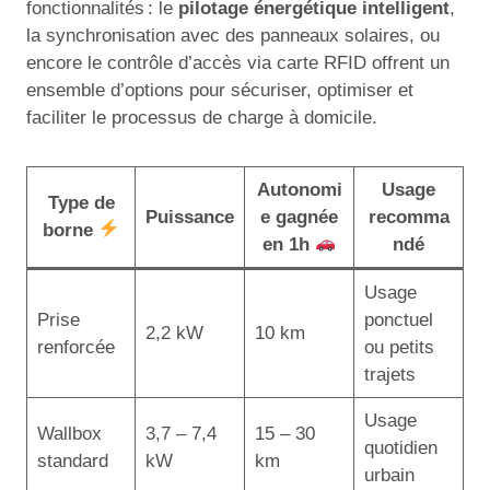
fonctionnalités : le
pilotage énergétique intelligent
,
la synchronisation avec des panneaux solaires, ou
encore le contrôle d’accès via carte RFID offrent un
ensemble d’options pour sécuriser, optimiser et
faciliter le processus de charge à domicile.
Autonomi
Usage
Type de
Puissance
e gagnée
recomma
borne
en 1h
ndé
Usage
Prise
ponctuel
2,2 kW
10 km
renforcée
ou petits
trajets
Usage
Wallbox
3,7 – 7,4
15 – 30
quotidien
standard
kW
km
urbain