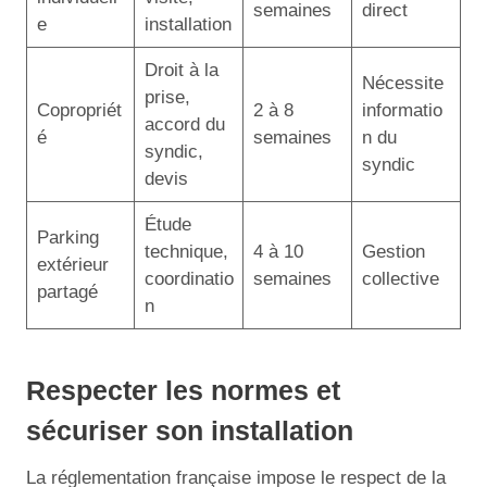
semaines
direct
e
installation
Droit à la
Nécessite
prise,
Copropriét
2 à 8
informatio
accord du
é
semaines
n du
syndic,
syndic
devis
Étude
Parking
technique,
4 à 10
Gestion
extérieur
coordinatio
semaines
collective
partagé
n
Respecter les normes et
sécuriser son installation
La réglementation française impose le respect de la