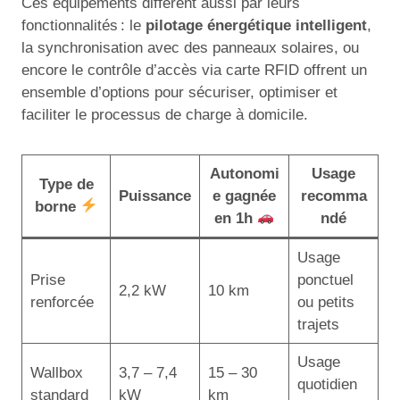
Ces équipements diffèrent aussi par leurs
fonctionnalités : le
pilotage énergétique intelligent
,
la synchronisation avec des panneaux solaires, ou
encore le contrôle d’accès via carte RFID offrent un
ensemble d’options pour sécuriser, optimiser et
faciliter le processus de charge à domicile.
Autonomi
Usage
Type de
Puissance
e gagnée
recomma
borne
en 1h
ndé
Usage
Prise
ponctuel
2,2 kW
10 km
renforcée
ou petits
trajets
Usage
Wallbox
3,7 – 7,4
15 – 30
quotidien
standard
kW
km