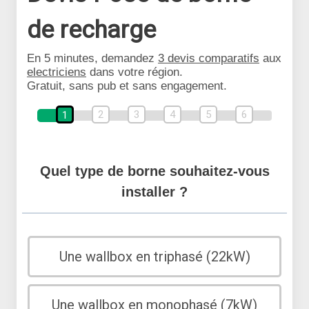
de recharge
En 5 minutes, demandez
3 devis comparatifs
aux
electriciens
dans votre région.
Gratuit, sans pub et sans engagement.
2
3
4
5
6
1
Quel type de borne souhaitez-vous
installer ?
Une wallbox en triphasé (22kW)
Une wallbox en monophasé (7kW)