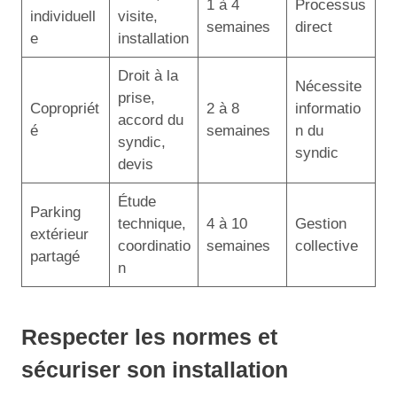
1 à 4
Processus
individuell
visite,
semaines
direct
e
installation
Droit à la
Nécessite
prise,
Copropriét
2 à 8
informatio
accord du
é
semaines
n du
syndic,
syndic
devis
Étude
Parking
technique,
4 à 10
Gestion
extérieur
coordinatio
semaines
collective
partagé
n
Respecter les normes et
sécuriser son installation