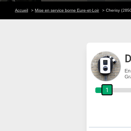
Accueil
Mise en service borne Eure-et-Loir
Cherisy (285
D
En
Gr
1