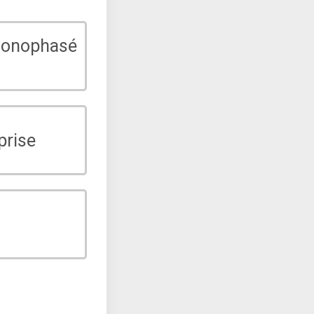
monophasé
prise