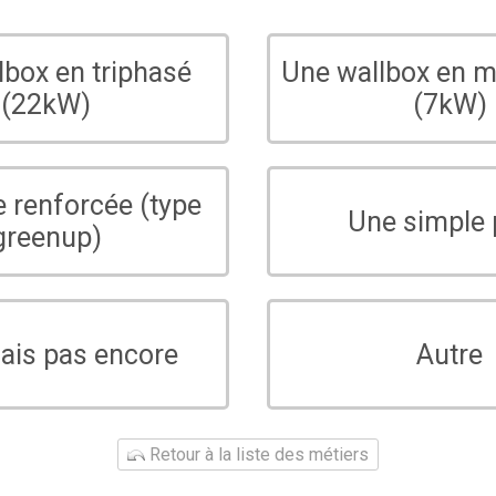
lbox en triphasé
Une wallbox en 
(22kW)
(7kW)
e renforcée (type
Une simple 
greenup)
sais pas encore
Autre
Retour à la liste des métiers