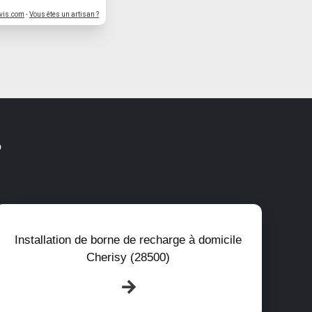
vis.com
-
Vous êtes un artisan ?
?
Installation de borne de recharge à domicile
Cherisy (28500)