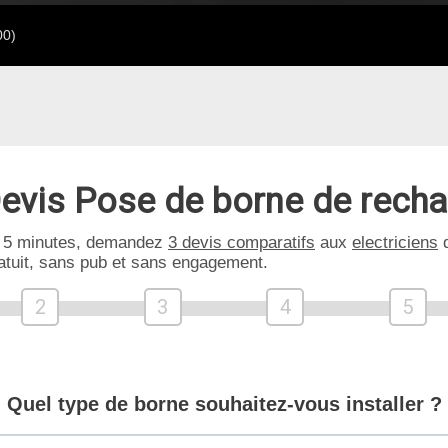
00)
evis Pose de borne de rech
 5 minutes, demandez
3 devis comparatifs
aux
electriciens
d
atuit, sans pub et sans engagement.
2
3
4
5
Quel type de borne souhaitez-vous installer ?