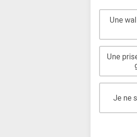
Une wal
Une pris
Je ne 