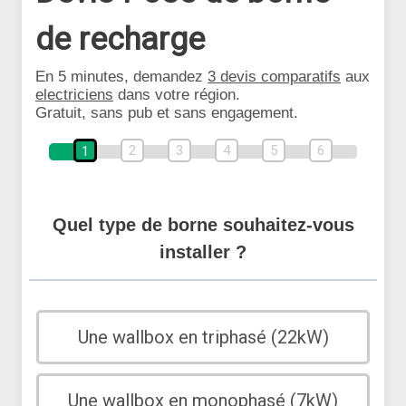
de recharge
En 5 minutes, demandez
3 devis comparatifs
aux
electriciens
dans votre région.
Gratuit, sans pub et sans engagement.
2
3
4
5
6
1
Quel type de borne souhaitez-vous
installer ?
Une wallbox en triphasé (22kW)
Une wallbox en monophasé (7kW)