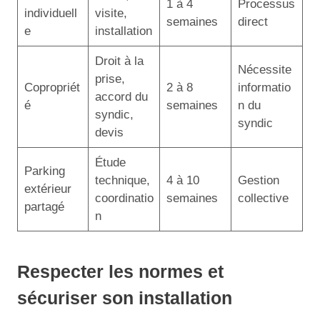
1 à 4
Processus
individuell
visite,
semaines
direct
e
installation
Droit à la
Nécessite
prise,
Copropriét
2 à 8
informatio
accord du
é
semaines
n du
syndic,
syndic
devis
Étude
Parking
technique,
4 à 10
Gestion
extérieur
coordinatio
semaines
collective
partagé
n
Respecter les normes et
sécuriser son installation