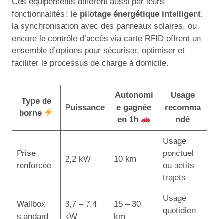
Ces équipements diffèrent aussi par leurs
fonctionnalités : le
pilotage énergétique intelligent
,
la synchronisation avec des panneaux solaires, ou
encore le contrôle d’accès via carte RFID offrent un
ensemble d’options pour sécuriser, optimiser et
faciliter le processus de charge à domicile.
Autonomi
Usage
Type de
Puissance
e gagnée
recomma
borne
en 1h
ndé
Usage
Prise
ponctuel
2,2 kW
10 km
renforcée
ou petits
trajets
Usage
Wallbox
3,7 – 7,4
15 – 30
quotidien
standard
kW
km