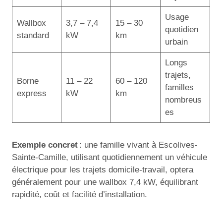
Usage
Wallbox
3,7 – 7,4
15 – 30
quotidien
standard
kW
km
urbain
Longs
trajets,
Borne
11 – 22
60 – 120
familles
express
kW
km
nombreus
es
Exemple concret
: une famille vivant à Escolives-
Sainte-Camille, utilisant quotidiennement un véhicule
électrique pour les trajets domicile-travail, optera
généralement pour une wallbox 7,4 kW, équilibrant
rapidité, coût et facilité d’installation.