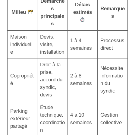
Démarche
Délais
s
Remarque
Milieu
estimés
principale
s
s
Maison
Devis,
1 à 4
Processus
individuell
visite,
semaines
direct
e
installation
Droit à la
Nécessite
prise,
Copropriét
2 à 8
informatio
accord du
é
semaines
n du
syndic,
syndic
devis
Étude
Parking
technique,
4 à 10
Gestion
extérieur
coordinatio
semaines
collective
partagé
n