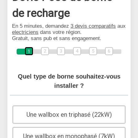
de recharge
En 5 minutes, demandez
3 devis comparatifs
aux
electriciens
dans votre région.
Gratuit, sans pub et sans engagement.
2
3
4
5
6
1
Quel type de borne souhaitez-vous
installer ?
Une wallbox en triphasé (22kW)
Une wallbox en monophasé (7kW)