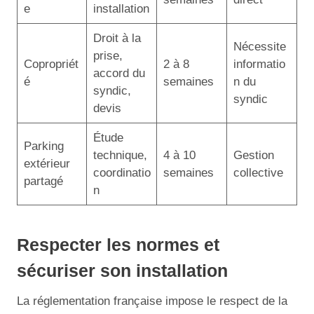
e
installation
Droit à la
Nécessite
prise,
Copropriét
2 à 8
informatio
accord du
é
semaines
n du
syndic,
syndic
devis
Étude
Parking
technique,
4 à 10
Gestion
extérieur
coordinatio
semaines
collective
partagé
n
Respecter les normes et
sécuriser son installation
La réglementation française impose le respect de la