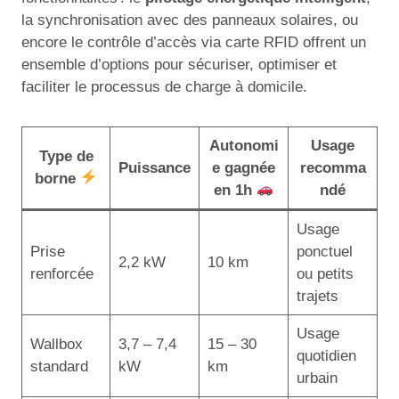
la synchronisation avec des panneaux solaires, ou
encore le contrôle d’accès via carte RFID offrent un
ensemble d’options pour sécuriser, optimiser et
faciliter le processus de charge à domicile.
Autonomi
Usage
Type de
Puissance
e gagnée
recomma
borne
en 1h
ndé
Usage
Prise
ponctuel
2,2 kW
10 km
renforcée
ou petits
trajets
Usage
Wallbox
3,7 – 7,4
15 – 30
quotidien
standard
kW
km
urbain