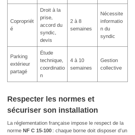
Droit à la
Nécessite
prise,
Copropriét
2 à 8
informatio
accord du
é
semaines
n du
syndic,
syndic
devis
Étude
Parking
technique,
4 à 10
Gestion
extérieur
coordinatio
semaines
collective
partagé
n
Respecter les normes et
sécuriser son installation
La réglementation française impose le respect de la
norme
NF C 15-100
: chaque borne doit disposer d’un