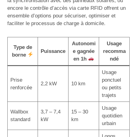
la synchronisation avec des panneaux solaires, ou
encore le contrôle d’accès via carte RFID offrent un
ensemble d’options pour sécuriser, optimiser et
faciliter le processus de charge à domicile.
Autonomi
Usage
Type de
Puissance
e gagnée
recomma
borne
en 1h
ndé
Usage
Prise
ponctuel
2,2 kW
10 km
renforcée
ou petits
trajets
Usage
Wallbox
3,7 – 7,4
15 – 30
quotidien
standard
kW
km
urbain
Longs