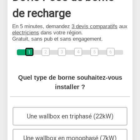
de recharge
En 5 minutes, demandez
3 devis comparatifs
aux
electriciens
dans votre région.
Gratuit, sans pub et sans engagement.
2
3
4
5
6
1
Quel type de borne souhaitez-vous
installer ?
Une wallbox en triphasé (22kW)
Une wallbox en monophasé (7kW)