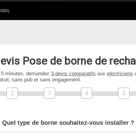
2000)
evis Pose de borne de rech
 5 minutes, demandez
3 devis comparatifs
aux
electriciens
d
atuit, sans pub et sans engagement.
2
3
4
5
Quel type de borne souhaitez-vous installer ?