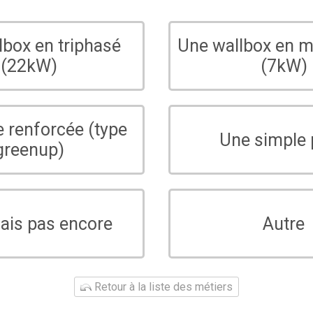
lbox en triphasé
Une wallbox en 
(22kW)
(7kW)
e renforcée (type
Une simple 
greenup)
sais pas encore
Autre
Retour à la liste des métiers