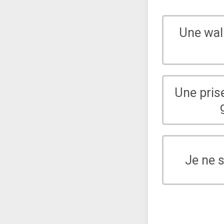
Une wal
Une pris
Je ne 