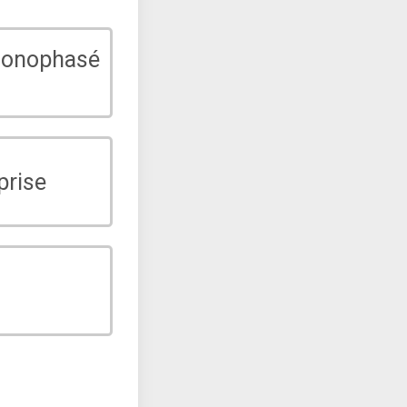
monophasé
prise