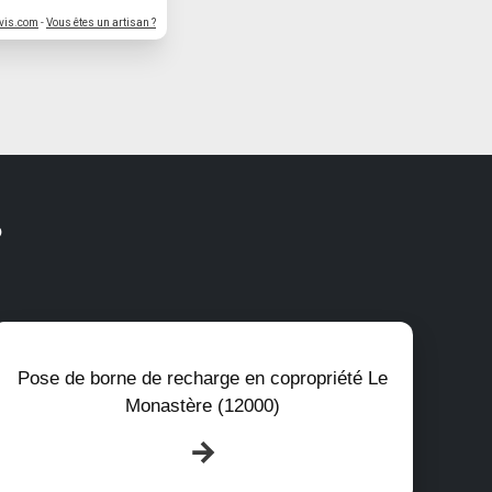
vis.com
-
Vous êtes un artisan ?
?
Pose de borne de recharge en copropriété Le
Monastère (12000)