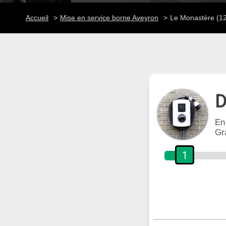
Accueil
Mise en service borne Aveyron
Le Monastère (1
D
En
Gr
1