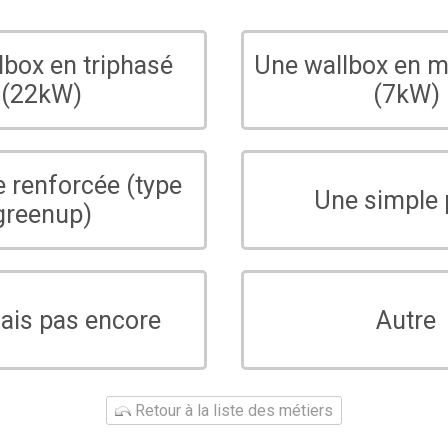
lbox en triphasé
Une wallbox en 
(22kW)
(7kW)
e renforcée (type
Une simple 
greenup)
sais pas encore
Autre
Retour à la liste des métiers