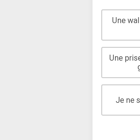
Une wal
Une pris
Je ne 