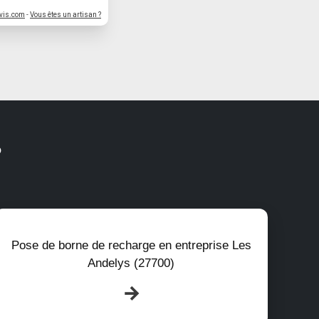
vis.com
-
Vous êtes un artisan ?
?
Pose de borne de recharge en entreprise Les
Andelys (27700)