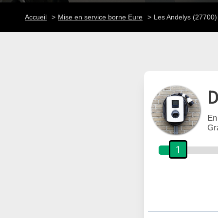
Accueil
Mise en service borne Eure
Les Andelys (27700)
D
En
Gr
1