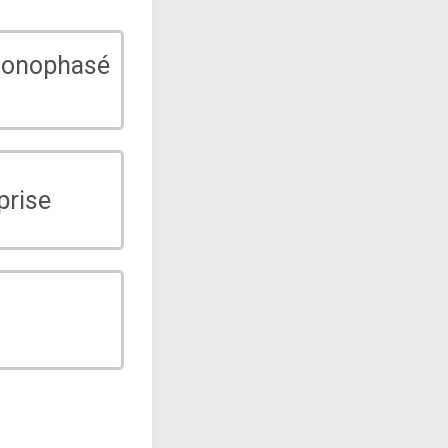
monophasé
prise