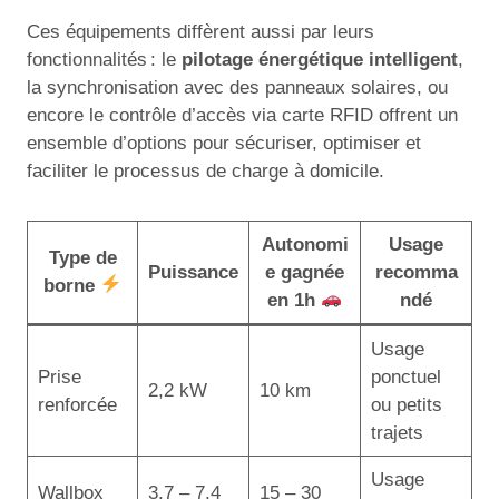
Ces équipements diffèrent aussi par leurs
fonctionnalités : le
pilotage énergétique intelligent
,
la synchronisation avec des panneaux solaires, ou
encore le contrôle d’accès via carte RFID offrent un
ensemble d’options pour sécuriser, optimiser et
faciliter le processus de charge à domicile.
Autonomi
Usage
Type de
Puissance
e gagnée
recomma
borne
en 1h
ndé
Usage
Prise
ponctuel
2,2 kW
10 km
renforcée
ou petits
trajets
Usage
Wallbox
3,7 – 7,4
15 – 30