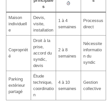
principale
s
s
Maison
Devis,
1 à 4
Processus
individuell
visite,
semaines
direct
e
installation
Droit à la
Nécessite
prise,
Copropriét
2 à 8
informatio
accord du
é
semaines
n du
syndic,
syndic
devis
Étude
Parking
technique,
4 à 10
Gestion
extérieur
coordinatio
semaines
collective
partagé
n