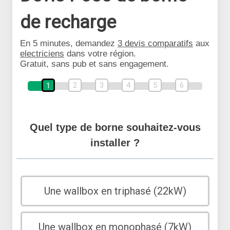
de recharge
En 5 minutes, demandez
3 devis comparatifs
aux
electriciens
dans votre région.
Gratuit, sans pub et sans engagement.
2
3
4
5
6
1
Quel type de borne souhaitez-vous
installer ?
Une wallbox en triphasé (22kW)
Une wallbox en monophasé (7kW)