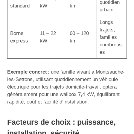
quotidien
standard
kW
km
urbain
Longs
trajets,
Borne
11 – 22
60 – 120
familles
express
kW
km
nombreus
es
Exemple concret
: une famille vivant à Montsauche-
les-Settons, utilisant quotidiennement un véhicule
électrique pour les trajets domicile-travail, optera
généralement pour une wallbox 7,4 kW, équilibrant
rapidité, coût et facilité d’installation.
Facteurs de choix : puissance,
installation, sécurité