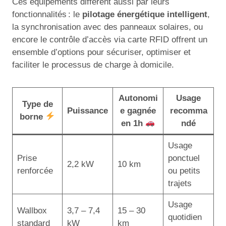
Ces équipements diffèrent aussi par leurs
fonctionnalités : le
pilotage énergétique intelligent
,
la synchronisation avec des panneaux solaires, ou
encore le contrôle d’accès via carte RFID offrent un
ensemble d’options pour sécuriser, optimiser et
faciliter le processus de charge à domicile.
Autonomi
Usage
Type de
Puissance
e gagnée
recomma
borne
en 1h
ndé
Usage
Prise
ponctuel
2,2 kW
10 km
renforcée
ou petits
trajets
Usage
Wallbox
3,7 – 7,4
15 – 30
quotidien
standard
kW
km