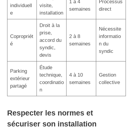
1 à 4
Processus
individuell
visite,
semaines
direct
e
installation
Droit à la
Nécessite
prise,
Copropriét
2 à 8
informatio
accord du
é
semaines
n du
syndic,
syndic
devis
Étude
Parking
technique,
4 à 10
Gestion
extérieur
coordinatio
semaines
collective
partagé
n
Respecter les normes et
sécuriser son installation