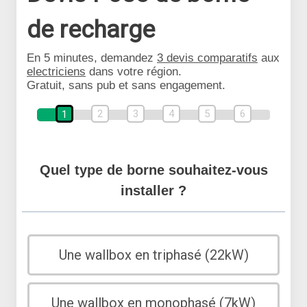
de recharge
En 5 minutes, demandez
3 devis comparatifs
aux
electriciens
dans votre région.
Gratuit, sans pub et sans engagement.
2
3
4
5
6
1
Quel type de borne souhaitez-vous
installer ?
Une wallbox en triphasé (22kW)
Une wallbox en monophasé (7kW)