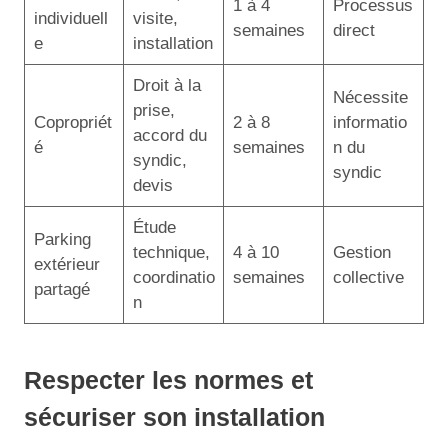
1 à 4
Processus
individuell
visite,
semaines
direct
e
installation
Droit à la
Nécessite
prise,
Copropriét
2 à 8
informatio
accord du
é
semaines
n du
syndic,
syndic
devis
Étude
Parking
technique,
4 à 10
Gestion
extérieur
coordinatio
semaines
collective
partagé
n
Respecter les normes et
sécuriser son installation