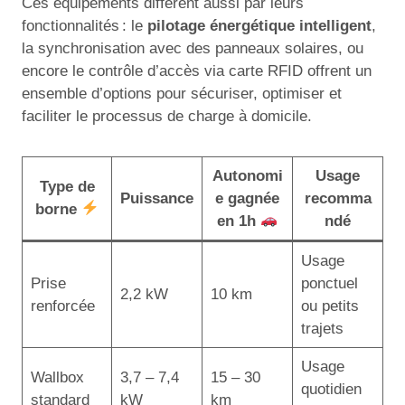
Ces équipements diffèrent aussi par leurs
fonctionnalités : le
pilotage énergétique intelligent
,
la synchronisation avec des panneaux solaires, ou
encore le contrôle d’accès via carte RFID offrent un
ensemble d’options pour sécuriser, optimiser et
faciliter le processus de charge à domicile.
Autonomi
Usage
Type de
Puissance
e gagnée
recomma
borne
en 1h
ndé
Usage
Prise
ponctuel
2,2 kW
10 km
renforcée
ou petits
trajets
Usage
Wallbox
3,7 – 7,4
15 – 30
quotidien
standard
kW
km