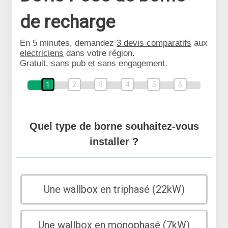
de recharge
En 5 minutes, demandez
3 devis comparatifs
aux
electriciens
dans votre région.
Gratuit, sans pub et sans engagement.
2
3
4
5
6
1
Quel type de borne souhaitez-vous
installer ?
Une wallbox en triphasé (22kW)
Une wallbox en monophasé (7kW)