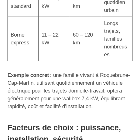
quotidien
standard
kW
km
urbain
Longs
trajets,
Borne
11 – 22
60 – 120
familles
express
kW
km
nombreus
es
Exemple concret
: une famille vivant à Roquebrune-
Cap-Martin, utilisant quotidiennement un véhicule
électrique pour les trajets domicile-travail, optera
généralement pour une wallbox 7,4 kW, équilibrant
rapidité, coût et facilité d’installation.
Facteurs de choix : puissance,
installation, sécurité