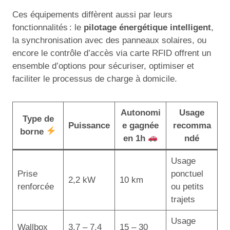
Ces équipements diffèrent aussi par leurs
fonctionnalités : le
pilotage énergétique intelligent
,
la synchronisation avec des panneaux solaires, ou
encore le contrôle d’accès via carte RFID offrent un
ensemble d’options pour sécuriser, optimiser et
faciliter le processus de charge à domicile.
Autonomi
Usage
Type de
Puissance
e gagnée
recomma
borne
en 1h
ndé
Usage
Prise
ponctuel
2,2 kW
10 km
renforcée
ou petits
trajets
Usage
Wallbox
3,7 – 7,4
15 – 30