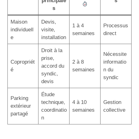
principale
s
s
Maison
Devis,
1 à 4
Processus
individuell
visite,
semaines
direct
e
installation
Droit à la
Nécessite
prise,
Copropriét
2 à 8
informatio
accord du
é
semaines
n du
syndic,
syndic
devis
Étude
Parking
technique,
4 à 10
Gestion
extérieur
coordinatio
semaines
collective
partagé
n