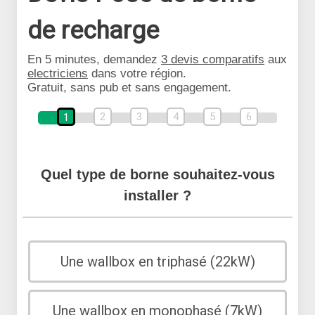
de recharge
En 5 minutes, demandez
3 devis comparatifs
aux
electriciens
dans votre région.
Gratuit, sans pub et sans engagement.
2
3
4
5
6
1
Quel type de borne souhaitez-vous
installer ?
Une wallbox en triphasé (22kW)
Une wallbox en monophasé (7kW)