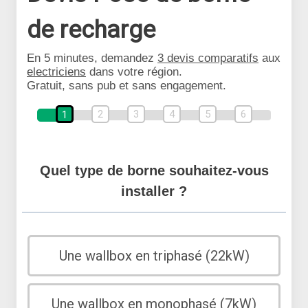
de recharge
En 5 minutes, demandez
3 devis comparatifs
aux
electriciens
dans votre région.
Gratuit, sans pub et sans engagement.
2
3
4
5
6
1
Quel type de borne souhaitez-vous
installer ?
Une wallbox en triphasé (22kW)
Une wallbox en monophasé (7kW)