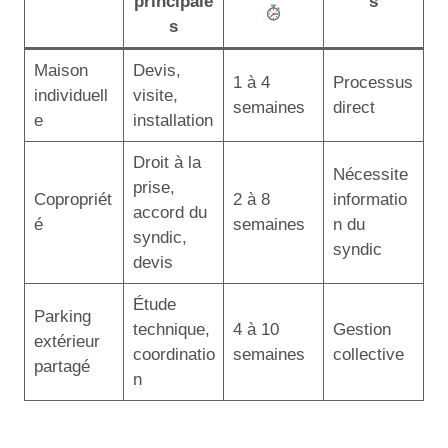
principale
s
s
Maison
Devis,
1 à 4
Processus
individuell
visite,
semaines
direct
e
installation
Droit à la
Nécessite
prise,
Copropriét
2 à 8
informatio
accord du
é
semaines
n du
syndic,
syndic
devis
Étude
Parking
technique,
4 à 10
Gestion
extérieur
coordinatio
semaines
collective
partagé
n