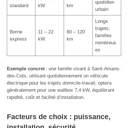
quotidien
standard
kW
km
urbain
Longs
trajets,
Borne
11 – 22
60 – 120
familles
express
kW
km
nombreus
es
Exemple concret
: une famille vivant à Saint-Amans-
des-Cots, utilisant quotidiennement un véhicule
électrique pour les trajets domicile-travail, optera
généralement pour une wallbox 7,4 kW, équilibrant
rapidité, coût et facilité d’installation.
Facteurs de choix : puissance,
installation, sécurité