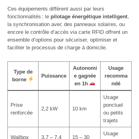
Ces équipements diffèrent aussi par leurs
fonctionnalités : le
pilotage énergétique intelligent
,
la synchronisation avec des panneaux solaires, ou
encore le contrôle d’accès via carte RFID offrent un
ensemble d’options pour sécuriser, optimiser et
faciliter le processus de charge à domicile.
Autonomi
Usage
Type de
Puissance
e gagnée
recomma
borne
en 1h
ndé
Usage
Prise
ponctuel
2,2 kW
10 km
renforcée
ou petits
trajets
Usage
Wallbox
3,7 – 7,4
15 – 30