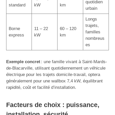
quotidien
standard
kW
km
urbain
Longs
trajets,
Borne
11 – 22
60 – 120
familles
express
kW
km
nombreus
es
Exemple concret
: une famille vivant à Saint-Mards-
de-Blacarville, utilisant quotidiennement un véhicule
électrique pour les trajets domicile-travail, optera
généralement pour une wallbox 7,4 kW, équilibrant
rapidité, coût et facilité d’installation.
Facteurs de choix : puissance,
installation, sécurité