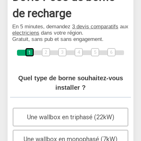
de recharge
En 5 minutes, demandez
3 devis comparatifs
aux
electriciens
dans votre région.
Gratuit, sans pub et sans engagement.
2
3
4
5
6
1
Quel type de borne souhaitez-vous
installer ?
Une wallbox en triphasé (22kW)
Une wallbox en monophasé (7kW)