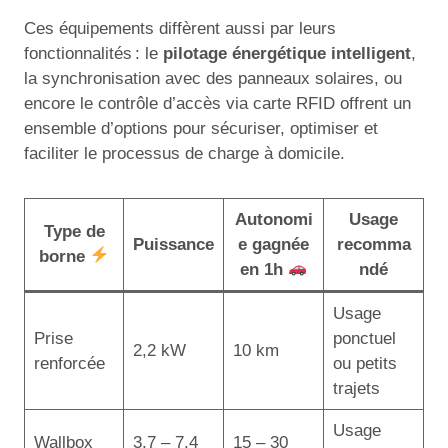
Ces équipements diffèrent aussi par leurs
fonctionnalités : le
pilotage énergétique intelligent
,
la synchronisation avec des panneaux solaires, ou
encore le contrôle d’accès via carte RFID offrent un
ensemble d’options pour sécuriser, optimiser et
faciliter le processus de charge à domicile.
Autonomi
Usage
Type de
Puissance
e gagnée
recomma
borne
en 1h
ndé
Usage
Prise
ponctuel
2,2 kW
10 km
renforcée
ou petits
trajets
Usage
Wallbox
3,7 – 7,4
15 – 30