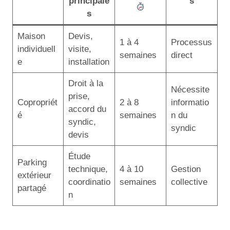
principale
s
s
Maison
Devis,
1 à 4
Processus
individuell
visite,
semaines
direct
e
installation
Droit à la
Nécessite
prise,
Copropriét
2 à 8
informatio
accord du
é
semaines
n du
syndic,
syndic
devis
Étude
Parking
technique,
4 à 10
Gestion
extérieur
coordinatio
semaines
collective
partagé
n