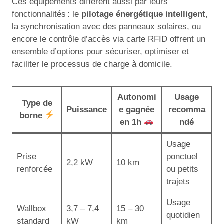
Ces équipements diffèrent aussi par leurs
fonctionnalités : le
pilotage énergétique intelligent
,
la synchronisation avec des panneaux solaires, ou
encore le contrôle d’accès via carte RFID offrent un
ensemble d’options pour sécuriser, optimiser et
faciliter le processus de charge à domicile.
Autonomi
Usage
Type de
Puissance
e gagnée
recomma
borne
en 1h
ndé
Usage
Prise
ponctuel
2,2 kW
10 km
renforcée
ou petits
trajets
Usage
Wallbox
3,7 – 7,4
15 – 30
quotidien
standard
kW
km