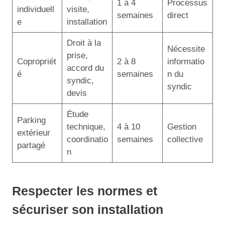
1 à 4
Processus
individuell
visite,
semaines
direct
e
installation
Droit à la
Nécessite
prise,
Copropriét
2 à 8
informatio
accord du
é
semaines
n du
syndic,
syndic
devis
Étude
Parking
technique,
4 à 10
Gestion
extérieur
coordinatio
semaines
collective
partagé
n
Respecter les normes et
sécuriser son installation