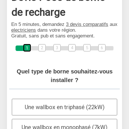
de recharge
En 5 minutes, demandez
3 devis comparatifs
aux
electriciens
dans votre région.
Gratuit, sans pub et sans engagement.
2
3
4
5
6
1
Quel type de borne souhaitez-vous
installer ?
Une wallbox en triphasé (22kW)
Une wallbox en monophasé (7kW)