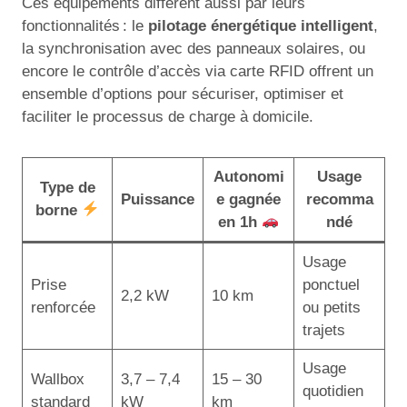
Ces équipements diffèrent aussi par leurs
fonctionnalités : le
pilotage énergétique intelligent
,
la synchronisation avec des panneaux solaires, ou
encore le contrôle d’accès via carte RFID offrent un
ensemble d’options pour sécuriser, optimiser et
faciliter le processus de charge à domicile.
Autonomi
Usage
Type de
Puissance
e gagnée
recomma
borne
en 1h
ndé
Usage
Prise
ponctuel
2,2 kW
10 km
renforcée
ou petits
trajets
Usage
Wallbox
3,7 – 7,4
15 – 30
quotidien
standard
kW
km