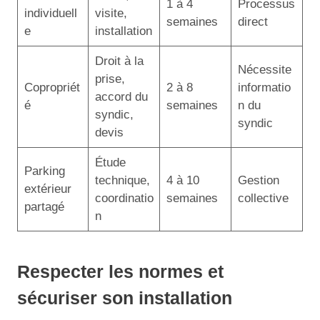
1 à 4
Processus
individuell
visite,
semaines
direct
e
installation
Droit à la
Nécessite
prise,
Copropriét
2 à 8
informatio
accord du
é
semaines
n du
syndic,
syndic
devis
Étude
Parking
technique,
4 à 10
Gestion
extérieur
coordinatio
semaines
collective
partagé
n
Respecter les normes et
sécuriser son installation