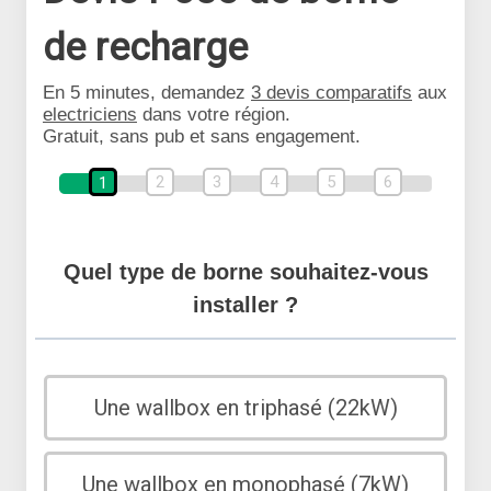
de recharge
En 5 minutes, demandez
3 devis comparatifs
aux
electriciens
dans votre région.
Gratuit, sans pub et sans engagement.
2
3
4
5
6
1
Quel type de borne souhaitez-vous
installer ?
Une wallbox en triphasé (22kW)
Une wallbox en monophasé (7kW)