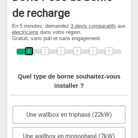
de recharge
En 5 minutes, demandez
3 devis comparatifs
aux
electriciens
dans votre région.
Gratuit, sans pub et sans engagement.
2
3
4
5
6
1
Quel type de borne souhaitez-vous
installer ?
Une wallbox en triphasé (22kW)
Une wallbox en monophasé (7kW)