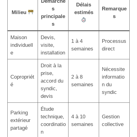
Démarche
Délais
s
Remarque
Milieu
estimés
principale
s
s
Maison
Devis,
1 à 4
Processus
individuell
visite,
semaines
direct
e
installation
Droit à la
Nécessite
prise,
Copropriét
2 à 8
informatio
accord du
é
semaines
n du
syndic,
syndic
devis
Étude
Parking
technique,
4 à 10
Gestion
extérieur
coordinatio
semaines
collective
partagé
n