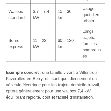
Usage
Wallbox
3,7 – 7,4
15 – 30
quotidien
standard
kW
km
urbain
Longs
trajets,
Borne
11 – 22
60 – 120
familles
express
kW
km
nombreus
es
Exemple concret
: une famille vivant à Villentrois-
Faverolles-en-Berry, utilisant quotidiennement un
véhicule électrique pour les trajets domicile-travail,
optera généralement pour une wallbox 7,4 kW,
équilibrant rapidité, coût et facilité d’installation.