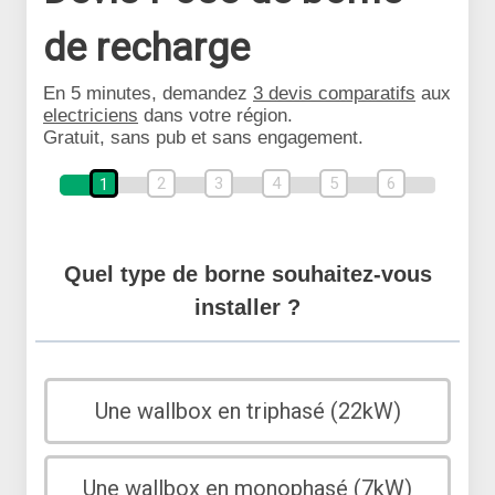
de recharge
En 5 minutes, demandez
3 devis comparatifs
aux
electriciens
dans votre région.
Gratuit, sans pub et sans engagement.
2
3
4
5
6
1
Quel type de borne souhaitez-vous
installer ?
Une wallbox en triphasé (22kW)
Une wallbox en monophasé (7kW)