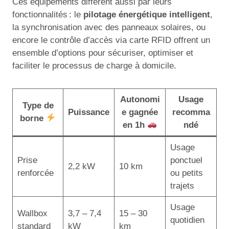
Ces équipements diffèrent aussi par leurs
fonctionnalités : le
pilotage énergétique intelligent
,
la synchronisation avec des panneaux solaires, ou
encore le contrôle d’accès via carte RFID offrent un
ensemble d’options pour sécuriser, optimiser et
faciliter le processus de charge à domicile.
Autonomi
Usage
Type de
Puissance
e gagnée
recomma
borne
en 1h
ndé
Usage
Prise
ponctuel
2,2 kW
10 km
renforcée
ou petits
trajets
Usage
Wallbox
3,7 – 7,4
15 – 30
quotidien
standard
kW
km