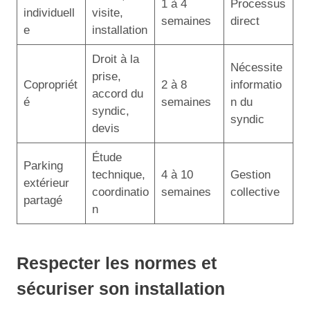
1 à 4
Processus
individuell
visite,
semaines
direct
e
installation
Droit à la
Nécessite
prise,
Copropriét
2 à 8
informatio
accord du
é
semaines
n du
syndic,
syndic
devis
Étude
Parking
technique,
4 à 10
Gestion
extérieur
coordinatio
semaines
collective
partagé
n
Respecter les normes et
sécuriser son installation