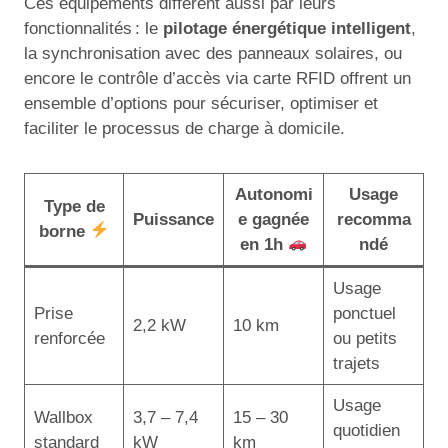
Ces équipements diffèrent aussi par leurs
fonctionnalités : le
pilotage énergétique intelligent
,
la synchronisation avec des panneaux solaires, ou
encore le contrôle d’accès via carte RFID offrent un
ensemble d’options pour sécuriser, optimiser et
faciliter le processus de charge à domicile.
Autonomi
Usage
Type de
Puissance
e gagnée
recomma
borne
en 1h
ndé
Usage
Prise
ponctuel
2,2 kW
10 km
renforcée
ou petits
trajets
Usage
Wallbox
3,7 – 7,4
15 – 30
quotidien
standard
kW
km