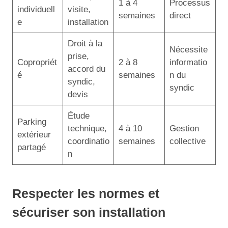
1 à 4
Processus
individuell
visite,
semaines
direct
e
installation
Droit à la
Nécessite
prise,
Copropriét
2 à 8
informatio
accord du
é
semaines
n du
syndic,
syndic
devis
Étude
Parking
technique,
4 à 10
Gestion
extérieur
coordinatio
semaines
collective
partagé
n
Respecter les normes et
sécuriser son installation