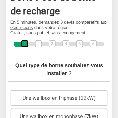
de recharge
En 5 minutes, demandez
3 devis comparatifs
aux
electriciens
dans votre région.
Gratuit, sans pub et sans engagement.
2
3
4
5
6
1
Quel type de borne souhaitez-vous
installer ?
Une wallbox en triphasé (22kW)
Une wallbox en monophasé (7kW)