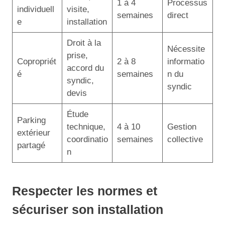
1 à 4
Processus
individuell
visite,
semaines
direct
e
installation
Droit à la
Nécessite
prise,
Copropriét
2 à 8
informatio
accord du
é
semaines
n du
syndic,
syndic
devis
Étude
Parking
technique,
4 à 10
Gestion
extérieur
coordinatio
semaines
collective
partagé
n
Respecter les normes et
sécuriser son installation