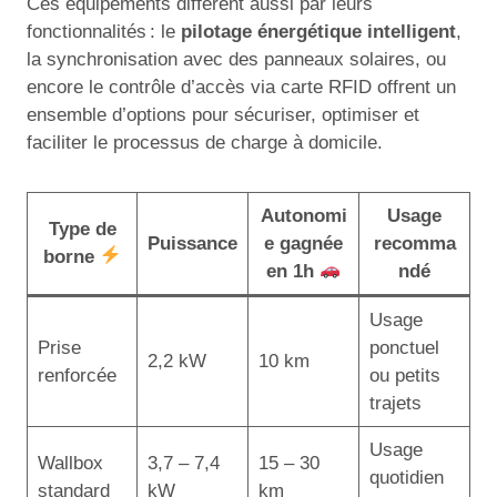
Ces équipements diffèrent aussi par leurs
fonctionnalités : le
pilotage énergétique intelligent
,
la synchronisation avec des panneaux solaires, ou
encore le contrôle d’accès via carte RFID offrent un
ensemble d’options pour sécuriser, optimiser et
faciliter le processus de charge à domicile.
Autonomi
Usage
Type de
Puissance
e gagnée
recomma
borne
en 1h
ndé
Usage
Prise
ponctuel
2,2 kW
10 km
renforcée
ou petits
trajets
Usage
Wallbox
3,7 – 7,4
15 – 30
quotidien
standard
kW
km