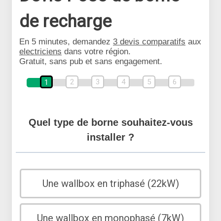
de recharge
En 5 minutes, demandez
3 devis comparatifs
aux
electriciens
dans votre région.
Gratuit, sans pub et sans engagement.
2
3
4
5
6
1
Quel type de borne souhaitez-vous
installer ?
Une wallbox en triphasé (22kW)
Une wallbox en monophasé (7kW)