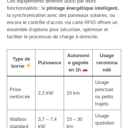
Ces équipements diffèrent aussi par leurs
fonctionnalités : le
pilotage énergétique intelligent
,
la synchronisation avec des panneaux solaires, ou
encore le contrôle d’accès via carte RFID offrent un
ensemble d’options pour sécuriser, optimiser et
faciliter le processus de charge à domicile.
Autonomi
Usage
Type de
Puissance
e gagnée
recomma
borne
en 1h
ndé
Usage
Prise
ponctuel
2,2 kW
10 km
renforcée
ou petits
trajets
Usage
Wallbox
3,7 – 7,4
15 – 30
quotidien
standard
kW
km