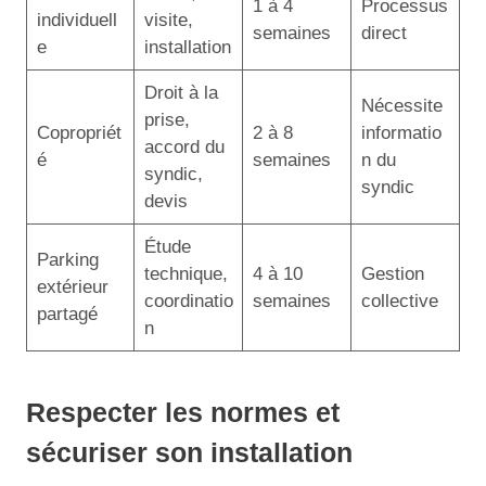
1 à 4
Processus
individuell
visite,
semaines
direct
e
installation
Droit à la
Nécessite
prise,
Copropriét
2 à 8
informatio
accord du
é
semaines
n du
syndic,
syndic
devis
Étude
Parking
technique,
4 à 10
Gestion
extérieur
coordinatio
semaines
collective
partagé
n
Respecter les normes et
sécuriser son installation