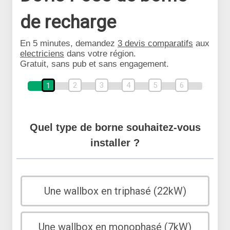
de recharge
En 5 minutes, demandez
3 devis comparatifs
aux
electriciens
dans votre région.
Gratuit, sans pub et sans engagement.
2
3
4
5
6
1
Quel type de borne souhaitez-vous
installer ?
Une wallbox en triphasé (22kW)
Une wallbox en monophasé (7kW)