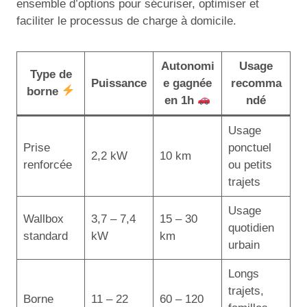
ensemble d’options pour sécuriser, optimiser et
faciliter le processus de charge à domicile.
Autonomi
Usage
Type de
Puissance
e gagnée
recomma
borne
en 1h
ndé
Usage
Prise
ponctuel
2,2 kW
10 km
renforcée
ou petits
trajets
Usage
Wallbox
3,7 – 7,4
15 – 30
quotidien
standard
kW
km
urbain
Longs
trajets,
Borne
11 – 22
60 – 120