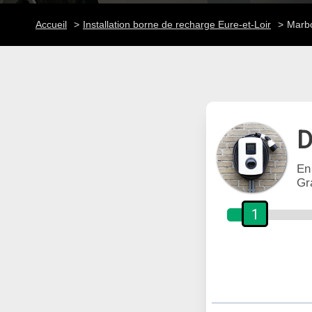
Accueil
Installation borne de recharge Eure-et-Loir
Marb
D
En
Gr
1