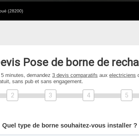
oué (28200)
evis Pose de borne de rech
 5 minutes, demandez
3 devis comparatifs
aux
electriciens
d
atuit, sans pub et sans engagement.
2
3
4
5
Quel type de borne souhaitez-vous installer ?