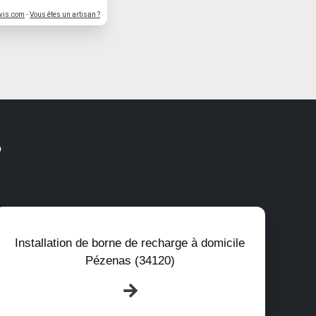
vis.com
-
Vous êtes un artisan ?
?
Installation de borne de recharge à domicile
Pézenas (34120)