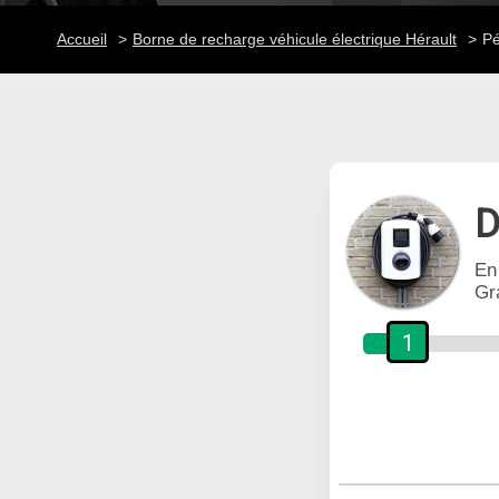
Accueil
Borne de recharge véhicule électrique Hérault
Pé
D
En
Gr
1