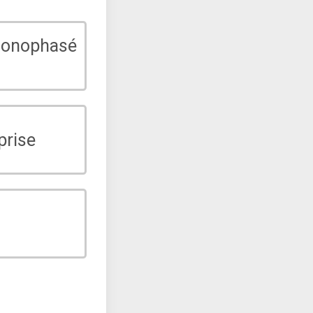
monophasé
prise