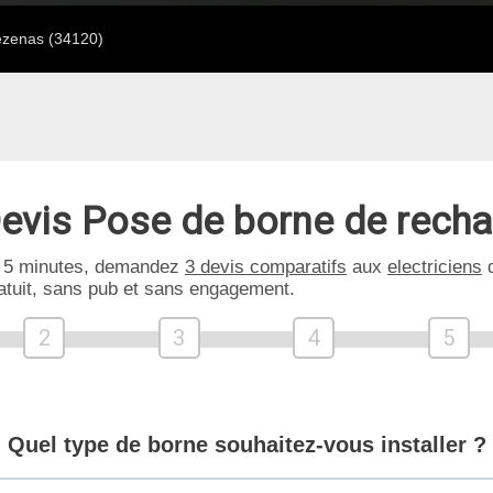
zenas (34120)
evis Pose de borne de rech
 5 minutes, demandez
3 devis comparatifs
aux
electriciens
d
atuit, sans pub et sans engagement.
2
3
4
5
Quel type de borne souhaitez-vous installer ?