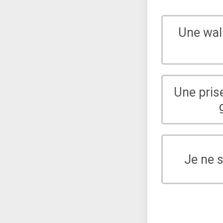
Une wal
Une pris
Je ne 