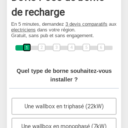
de recharge
En 5 minutes, demandez
3 devis comparatifs
aux
electriciens
dans votre région.
Gratuit, sans pub et sans engagement.
2
3
4
5
6
1
Quel type de borne souhaitez-vous
installer ?
Une wallbox en triphasé (22kW)
Une wallbox en monophasé (7kW)