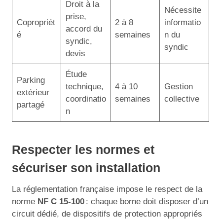
Droit à la
Nécessite
prise,
Copropriét
2 à 8
informatio
accord du
é
semaines
n du
syndic,
syndic
devis
Étude
Parking
technique,
4 à 10
Gestion
extérieur
coordinatio
semaines
collective
partagé
n
Respecter les normes et
sécuriser son installation
La réglementation française impose le respect de la
norme
NF C 15-100
: chaque borne doit disposer d’un
circuit dédié, de dispositifs de protection appropriés