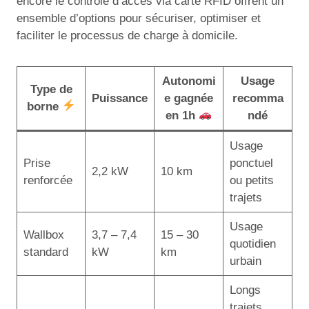
encore le contrôle d’accès via carte RFID offrent un
ensemble d’options pour sécuriser, optimiser et
faciliter le processus de charge à domicile.
Autonomi
Usage
Type de
Puissance
e gagnée
recomma
borne
en 1h
ndé
Usage
Prise
ponctuel
2,2 kW
10 km
renforcée
ou petits
trajets
Usage
Wallbox
3,7 – 7,4
15 – 30
quotidien
standard
kW
km
urbain
Longs
trajets,