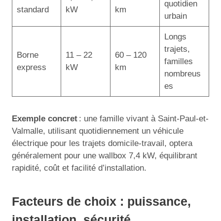
quotidien
standard
kW
km
urbain
Longs
trajets,
Borne
11 – 22
60 – 120
familles
express
kW
km
nombreus
es
Exemple concret
: une famille vivant à Saint-Paul-et-
Valmalle, utilisant quotidiennement un véhicule
électrique pour les trajets domicile-travail, optera
généralement pour une wallbox 7,4 kW, équilibrant
rapidité, coût et facilité d’installation.
Facteurs de choix : puissance,
installation, sécurité