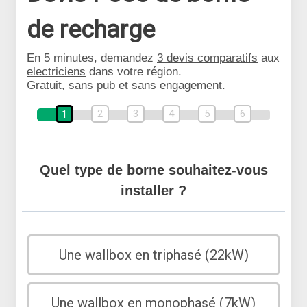
de recharge
En 5 minutes, demandez
3 devis comparatifs
aux
electriciens
dans votre région.
Gratuit, sans pub et sans engagement.
2
3
4
5
6
1
Quel type de borne souhaitez-vous
installer ?
Une wallbox en triphasé (22kW)
Une wallbox en monophasé (7kW)