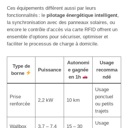
Ces équipements diffèrent aussi par leurs
fonctionnalités : le
pilotage énergétique intelligent
,
la synchronisation avec des panneaux solaires, ou
encore le contrôle d’accès via carte RFID offrent un
ensemble d’options pour sécuriser, optimiser et
faciliter le processus de charge à domicile.
Autonomi
Usage
Type de
Puissance
e gagnée
recomma
borne
en 1h
ndé
Usage
Prise
ponctuel
2,2 kW
10 km
renforcée
ou petits
trajets
Usage
Wallbox
3,7 – 7,4
15 – 30