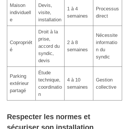
Maison
Devis,
1 à 4
Processus
individuell
visite,
semaines
direct
e
installation
Droit à la
Nécessite
prise,
Copropriét
2 à 8
informatio
accord du
é
semaines
n du
syndic,
syndic
devis
Étude
Parking
technique,
4 à 10
Gestion
extérieur
coordinatio
semaines
collective
partagé
n
Respecter les normes et
sécuriser son installation