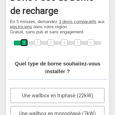
de recharge
En 5 minutes, demandez
3 devis comparatifs
aux
electriciens
dans votre région.
Gratuit, sans pub et sans engagement.
2
3
4
5
6
1
Quel type de borne souhaitez-vous
installer ?
Une wallbox en triphasé (22kW)
Une wallbox en monophasé (7kW)