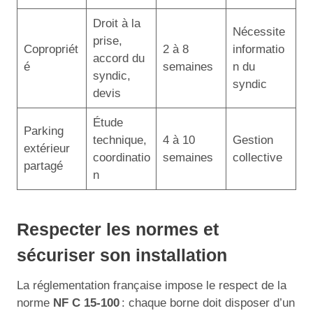
Droit à la
Nécessite
prise,
Copropriét
2 à 8
informatio
accord du
é
semaines
n du
syndic,
syndic
devis
Étude
Parking
technique,
4 à 10
Gestion
extérieur
coordinatio
semaines
collective
partagé
n
Respecter les normes et
sécuriser son installation
La réglementation française impose le respect de la
norme
NF C 15-100
: chaque borne doit disposer d’un