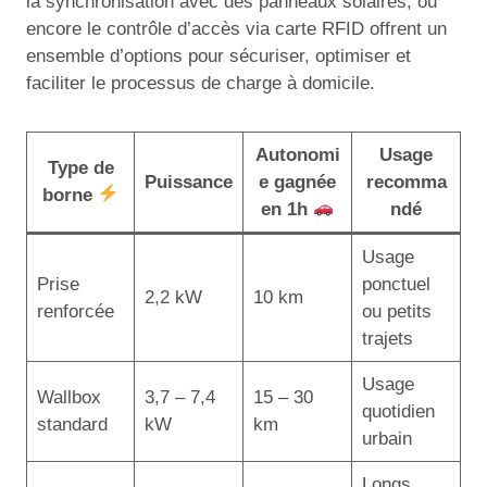
la synchronisation avec des panneaux solaires, ou
encore le contrôle d’accès via carte RFID offrent un
ensemble d’options pour sécuriser, optimiser et
faciliter le processus de charge à domicile.
Autonomi
Usage
Type de
Puissance
e gagnée
recomma
borne
en 1h
ndé
Usage
Prise
ponctuel
2,2 kW
10 km
renforcée
ou petits
trajets
Usage
Wallbox
3,7 – 7,4
15 – 30
quotidien
standard
kW
km
urbain
Longs